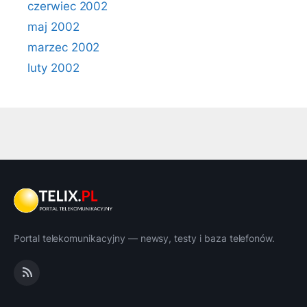
czerwiec 2002
maj 2002
marzec 2002
luty 2002
Portal telekomunikacyjny — newsy, testy i baza telefonów.