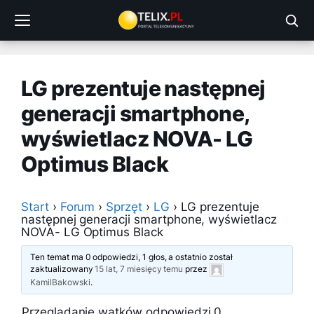
Przejdź
do
treści
LG prezentuje następnej
generacji smartphone,
wyświetlacz NOVA- LG
Optimus Black
Start
›
Forum
›
Sprzęt
›
LG
›
LG prezentuje
następnej generacji smartphone, wyświetlacz
NOVA- LG Optimus Black
Ten temat ma 0 odpowiedzi, 1 głos, a ostatnio został
zaktualizowany
15 lat, 7 miesięcy temu
przez
KamilBakowski
.
Przeglądanie wątków odpowiedzi 0