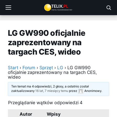
Przejdź
do
treści
LG GW990 oficjalnie
zaprezentowany na
targach CES, wideo
Start
›
Forum
›
Sprzęt
›
LG
›
LG GW990
oficjalnie zaprezentowany na targach CES,
wideo
Ten temat ma 4 odpowiedzi, 2 głosy, a ostatnio został
zaktualizowany
16 lat, 7 miesięcy temu
przez
Anonimowy
.
Przeglądanie wątków odpowiedzi 4
Autor
Wpisy