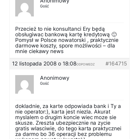
Anonimowy
Gość
Przecież to nie konsultanci Ery będą
obsługiwac bankową kartę kredytową 🙂
Pomysł w Polsce nowatorski , praktycznie
darmowe koszty, spore możliwości – dla
mnie ciekawy news
12 listopada 2008 o 18:08
#164715
ODPOWIEDZ
Anonimowy
Gość
dokladnie, za karte odpowiada bank i Ty a
nie operator:), karta jest niezla. Akurat
myslalem o drugim koncie wiec moze sie
skusze. Zreszta ubezpiecznie na zycie
gratis wlasciwie, do tego karta praktycznei
za darmo bo 36 operacji bez problemu