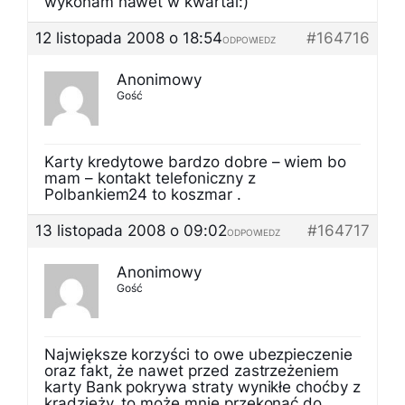
wykonam nawet w kwartal:)
12 listopada 2008 o 18:54
#164716
ODPOWIEDZ
Anonimowy
Gość
Karty kredytowe bardzo dobre – wiem bo
mam – kontakt telefoniczny z
Polbankiem24 to koszmar .
13 listopada 2008 o 09:02
#164717
ODPOWIEDZ
Anonimowy
Gość
Największe korzyści to owe ubezpieczenie
oraz fakt, że nawet przed zastrzeżeniem
karty Bank pokrywa straty wynikłe choćby z
kradzieży. to może mnie przekonać do