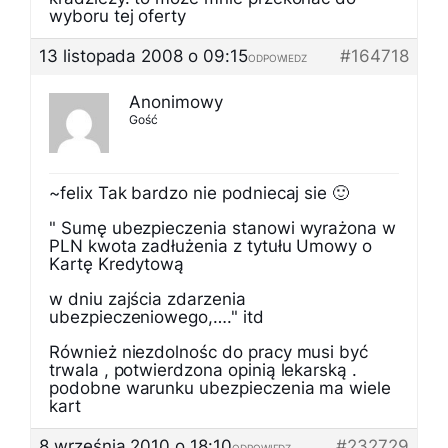
wyboru tej oferty
13 listopada 2008 o 09:15
#164718
ODPOWIEDZ
Anonimowy
Gość
~felix Tak bardzo nie podniecaj sie 🙂
" Sumę ubezpieczenia stanowi wyrażona w
PLN kwota zadłużenia z tytułu Umowy o
Kartę Kredytową
w dniu zajścia zdarzenia
ubezpieczeniowego,…." itd
Również niezdolnośc do pracy musi być
trwala , potwierdzona opinią lekarską .
podobne warunku ubezpieczenia ma wiele
kart
8 września 2010 o 18:10
#232729