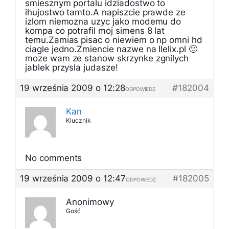
smiesznym portalu idziadostwo to
ihujostwo tamto.A napiszcie prawde ze
izlom niemozna uzyc jako modemu do
kompa co potrafil moj simens 8 lat
temu.Zamias pisac o niewiem o np omni hd
ciagle jedno.Zmiencie nazwe na Ilelix.pl 🙂
moze wam ze stanow skrzynke zgnilych
jablek przysla judasze!
19 września 2009 o 12:28
#182004
ODPOWIEDZ
Kan
Klucznik
No comments
19 września 2009 o 12:47
#182005
ODPOWIEDZ
Anonimowy
Gość