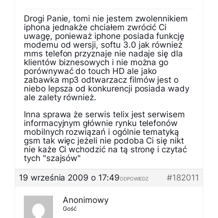
Drogi Panie, tomi nie jestem zwolennikiem
iphona jednakże chciałem zwrócić Ci
uwagę, ponieważ iphone posiada funkcję
modemu od wersji, softu 3.0 jak również
mms telefon przyznaje nie nadaje się dla
klientów biznesowych i nie można go
porównywać do touch HD ale jako
zabawka mp3 odtwarzacz filmów jest o
niebo lepsza od konkurencji posiada wady
ale zalety również.
Inna sprawa że serwis telix jest serwisem
informacyjnym głównie rynku telefonów
mobilnych rozwiązań i ogólnie tematyką
gsm tak więc jeżeli nie podoba Ci się nikt
nie każe Ci wchodzić na tą stronę i czytać
tych "szajsów"
19 września 2009 o 17:49
#182011
ODPOWIEDZ
Anonimowy
Gość