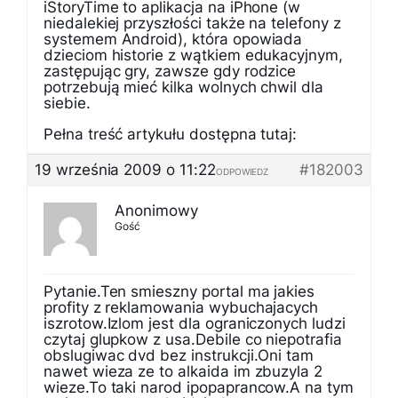
iStoryTime to aplikacja na iPhone (w
niedalekiej przyszłości także na telefony z
systemem Android), która opowiada
dzieciom historie z wątkiem edukacyjnym,
zastępując gry, zawsze gdy rodzice
potrzebują mieć kilka wolnych chwil dla
siebie.
Pełna treść artykułu dostępna tutaj:
19 września 2009 o 11:22
#182003
ODPOWIEDZ
Anonimowy
Gość
Pytanie.Ten smieszny portal ma jakies
profity z reklamowania wybuchajacych
iszrotow.Izlom jest dla ograniczonych ludzi
czytaj glupkow z usa.Debile co niepotrafia
obslugiwac dvd bez instrukcji.Oni tam
nawet wieza ze to alkaida im zbuzyla 2
wieze.To taki narod ipopaprancow.A na tym