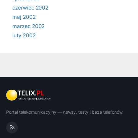
czerwiec 2002
maj 2002
marzec 2002
luty 2002
Portal telekomunikacyjny — newsy, testy i baza telefonów.