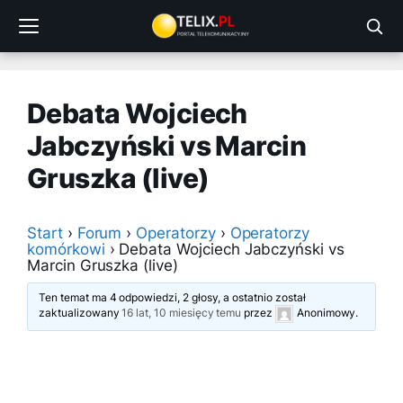
Przejdź
do
treści
Debata Wojciech
Jabczyński vs Marcin
Gruszka (live)
Start
›
Forum
›
Operatorzy
›
Operatorzy
komórkowi
›
Debata Wojciech Jabczyński vs
Marcin Gruszka (live)
Ten temat ma 4 odpowiedzi, 2 głosy, a ostatnio został
zaktualizowany
16 lat, 10 miesięcy temu
przez
Anonimowy
.