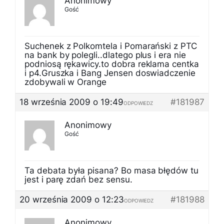
Anonimowy
Gość
Suchenek z Polkomtela i Pomarański z PTC
na bank by polegli..dlatego plus i era nie
podniosą rękawicy.to dobra reklama centka
i p4.Gruszka i Bang Jensen doswiadczenie
zdobywali w Orange
18 września 2009 o 19:49
#181987
ODPOWIEDZ
Anonimowy
Gość
Ta debata była pisana? Bo masa błędów tu
jest i parę zdań bez sensu.
20 września 2009 o 12:23
#181988
ODPOWIEDZ
Anonimowy