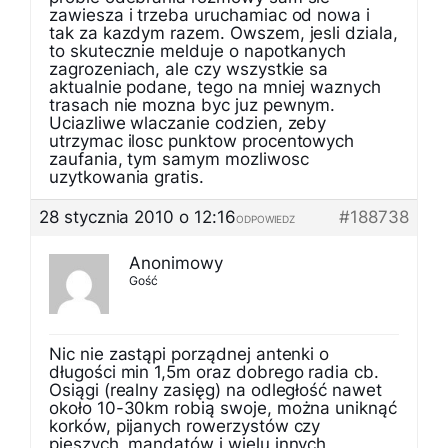
zawiesza i trzeba uruchamiac od nowa i
tak za kazdym razem. Owszem, jesli dziala,
to skutecznie melduje o napotkanych
zagrozeniach, ale czy wszystkie sa
aktualnie podane, tego na mniej waznych
trasach nie mozna byc juz pewnym.
Uciazliwe wlaczanie codzien, zeby
utrzymac ilosc punktow procentowych
zaufania, tym samym mozliwosc
uzytkowania gratis.
28 stycznia 2010 o 12:16
#188738
ODPOWIEDZ
Anonimowy
Gość
Nic nie zastąpi porządnej antenki o
długości min 1,5m oraz dobrego radia cb.
Osiągi (realny zasięg) na odległość nawet
około 10-30km robią swoje, można uniknąć
korków, pijanych rowerzystów czy
pieszych, mandatów i wielu innych