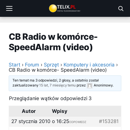
Przejdź
do
treści
CB Radio w komórce-
SpeedAlarm (video)
Start
›
Forum
›
Sprzęt
›
Komputery i akcesoria
›
CB Radio w komórce- SpeedAlarm (video)
Ten temat ma 3 odpowiedzi, 2 głosy, a ostatnio został
zaktualizowany
15 lat, 7 miesięcy temu
przez
Anonimowy
.
Przeglądanie wątków odpowiedzi 3
Autor
Wpisy
27 stycznia 2010 o 16:25
#153281
ODPOWIEDZ