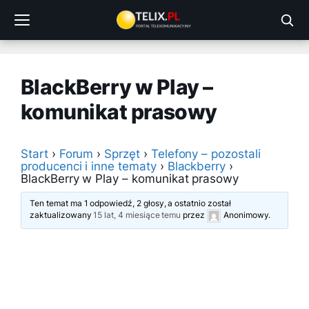
Przejdź
do
treści
BlackBerry w Play –
komunikat prasowy
Start
›
Forum
›
Sprzęt
›
Telefony – pozostali
producenci i inne tematy
›
Blackberry
›
BlackBerry w Play – komunikat prasowy
Ten temat ma 1 odpowiedź, 2 głosy, a ostatnio został
zaktualizowany
15 lat, 4 miesiące temu
przez
Anonimowy
.