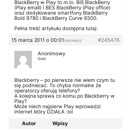
BlackBerry w Play to m.in. BIS BlackBerry
(Play email) i BES BlackBerry (Play office)
oraz dedykowane smartfony BlackBerry
Bold 9780 i BlackBerry Curve 9300.
Pełna treść artykułu dostępna tutaj:
15 marca 2011 o 00:01
#245476
ODPOWIEDZ
Anonimowy
Gość
Blackberry – po pierwsze nie wiem czym tu
się podniecać. To chyba normalne że
operatorzy oferują telefony?
A kolejna sprawa co komu po Blackberry w
Play?
Może niech najpierw Play wprowadzi
internet który DZIAŁA :lol
Autor
Wpisy