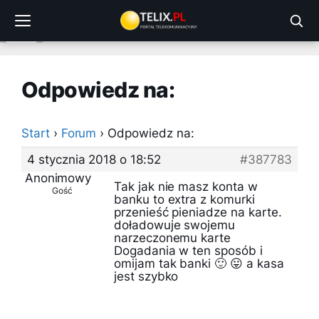
Przejdź
do
treści
Odpowiedz na:
Start
›
Forum
›
Odpowiedz na:
4 stycznia 2018 o 18:52
#387783
Anonimowy
Tak jak nie masz konta w
Gość
banku to extra z komurki
przenieść pieniadze na karte.
doładowuje swojemu
narzeczonemu karte
Dogadania w ten sposób i
omijam tak banki 🙂 😛 a kasa
jest szybko