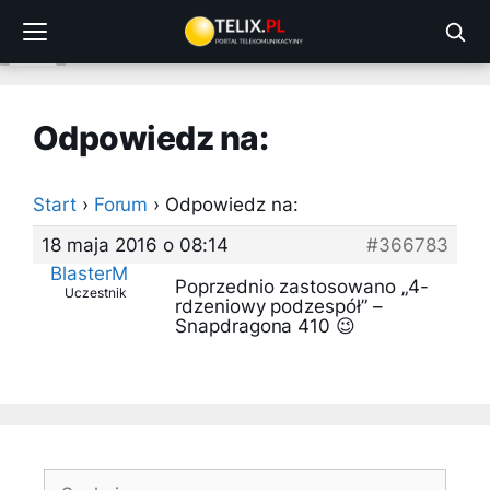
Przejdź
do
treści
Odpowiedz na:
Start
›
Forum
›
Odpowiedz na:
18 maja 2016 o 08:14
#366783
BlasterM
Poprzednio zastosowano „4-
Uczestnik
rdzeniowy podzespół” –
Snapdragona 410 😉
Szukaj: