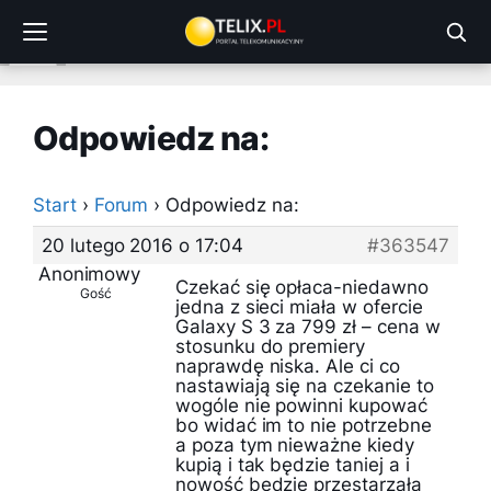
Przejdź
do
treści
Odpowiedz na:
Start
›
Forum
›
Odpowiedz na:
20 lutego 2016 o 17:04
#363547
Anonimowy
Czekać się opłaca-niedawno
Gość
jedna z sieci miała w ofercie
Galaxy S 3 za 799 zł – cena w
stosunku do premiery
naprawdę niska. Ale ci co
nastawiają się na czekanie to
wogóle nie powinni kupować
bo widać im to nie potrzebne
a poza tym nieważne kiedy
kupią i tak będzie taniej a i
nowość będzie przestarzała