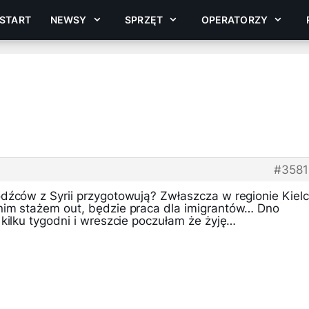
START
NEWSY
SPRZĘT
OPERATORZY
#358
dźców z Syrii przygotowują? Zwłaszcza w regionie Kielc
nim stażem out, będzie praca dla imigrantów… Dno
kilku tygodni i wreszcie poczułam że żyję…