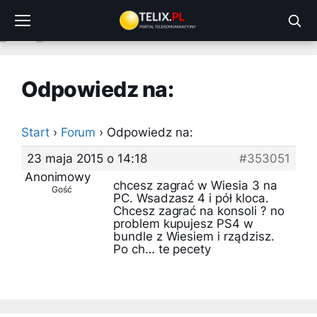
Przejdź
do
treści
Odpowiedz na:
Start
›
Forum
›
Odpowiedz na:
23 maja 2015 o 14:18
#353051
Anonimowy
chcesz zagrać w Wiesia 3 na
Gość
PC. Wsadzasz 4 i pół kloca.
Chcesz zagrać na konsoli ? no
problem kupujesz PS4 w
bundle z Wiesiem i rządzisz.
Po ch… te pecety