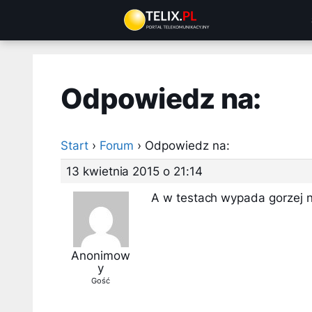
Przejdź
do
treści
Odpowiedz na:
Start
›
Forum
›
Odpowiedz na:
13 kwietnia 2015 o 21:14
A w testach wypada gorzej n
Anonimow
y
Gość