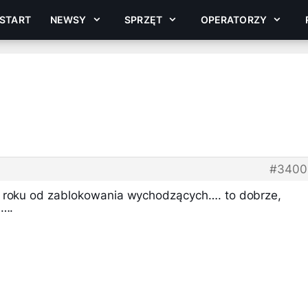
START
NEWSY
SPRZĘT
OPERATORZY
#3400
o roku od zablokowania wychodzących…. to dobrze,
j….