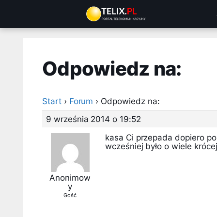
Przejdź
do
treści
Odpowiedz na:
Start
›
Forum
›
Odpowiedz na:
9 września 2014 o 19:52
kasa Ci przepada dopiero p
wcześniej było o wiele króce
Anonimow
y
Gość