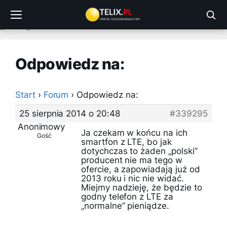
Przejdź
do
treści
Odpowiedz na:
Start
›
Forum
›
Odpowiedz na:
25 sierpnia 2014 o 20:48
#339295
Anonimowy
Ja czekam w końcu na ich
Gość
smartfon z LTE, bo jak
dotychczas to żaden „polski”
producent nie ma tego w
ofercie, a zapowiadają już od
2013 roku i nic nie widać.
Miejmy nadzieję, że będzie to
godny telefon z LTE za
„normalne” pieniądze.