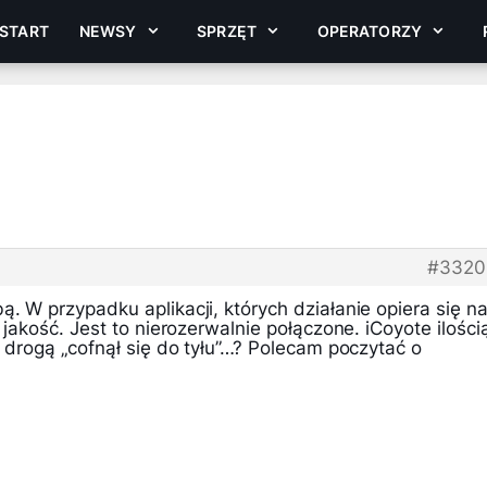
START
NEWSY
SPRZĘT
OPERATORZY
#3320
ą. W przypadku aplikacji, których działanie opiera się n
 jakość. Jest to nierozerwalnie połączone. iCoyote ilości
ą drogą „cofnął się do tyłu”…? Polecam poczytać o