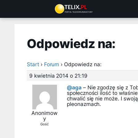
Przejdź
do
treści
Odpowiedz na:
Start
›
Forum
›
Odpowiedz na:
9 kwietnia 2014 o 21:19
@aga
– Nie zgodzę się z Tob
społeczności ilość to właśnie
chwalić się nie może. I swoj
pleonazmach.
Anonimow
y
Gość