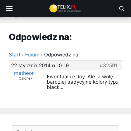
Przejdź
do
treści
Odpowiedz na:
Start
›
Forum
›
Odpowiedz na:
22 stycznia 2014 o 10:19
#325911
metheor
Ewentualnie Joy. Ale ja wolę
Członek
bardziej tradycyjne kolory typu
black…
Szukaj: