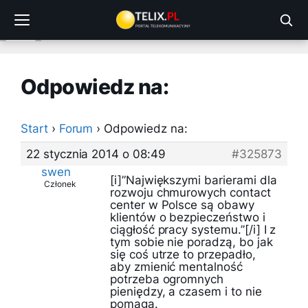
Przejdź
do
treści
Odpowiedz na:
Start
›
Forum
›
Odpowiedz na:
22 stycznia 2014 o 08:49
#325873
swen
[i]”Największymi barierami dla
Członek
rozwoju chmurowych contact
center w Polsce są obawy
klientów o bezpieczeństwo i
ciągłość pracy systemu.”[/i] I z
tym sobie nie poradzą, bo jak
się coś utrze to przepadło,
aby zmienić mentalność
potrzeba ogromnych
pieniędzy, a czasem i to nie
pomaga.