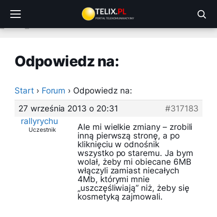
Przejdź
do
treści
Odpowiedz na:
Start
›
Forum
›
Odpowiedz na:
27 września 2013 o 20:31
#317183
rallyrychu
Ale mi wielkie zmiany – zrobili
Uczestnik
inną pierwszą stronę, a po
kliknięciu w odnośnik
wszystko po staremu. Ja bym
wolał, żeby mi obiecane 6MB
włączyli zamiast niecałych
4Mb, którymi mnie
„uszczęśliwiają” niż, żeby się
kosmetyką zajmowali.