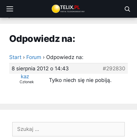
Przejdź
do
treści
Odpowiedz na:
Start
›
Forum
›
Odpowiedz na:
8 sierpnia 2012 o 14:43
#292830
kaz
Tylko niech się nie pobiją.
Członek
Szukaj: