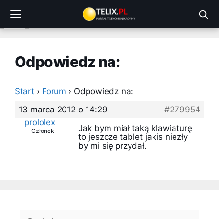
Przejdź
do
treści
Odpowiedz na:
Start
›
Forum
›
Odpowiedz na:
13 marca 2012 o 14:29
#279954
prololex
Jak bym miał taką klawiaturę
Członek
to jeszcze tablet jakis niezły
by mi się przydał.
Szukaj: