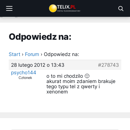
Przejdź
do
treści
Odpowiedz na:
Start
›
Forum
›
Odpowiedz na:
28 lutego 2012 o 13:43
#278743
psycho144
o to mi chodzilo 🙂
Członek
akurat moim zdaniem brakuje
tego typu tel z qwerty i
xenonem