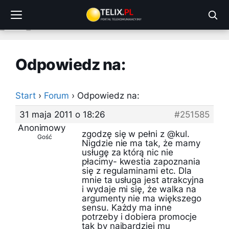
Przejdź
do
treści
Odpowiedz na:
Start
›
Forum
›
Odpowiedz na:
31 maja 2011 o 18:26
#251585
Anonimowy
zgodzę się w pełni z @kul.
Gość
Nigdzie nie ma tak, że mamy
usługę za którą nic nie
płacimy- kwestia zapoznania
się z regulaminami etc. Dla
mnie ta usługa jest atrakcyjna
i wydaje mi się, że walka na
argumenty nie ma większego
sensu. Każdy ma inne
potrzeby i dobiera promocje
tak by najbardziej mu