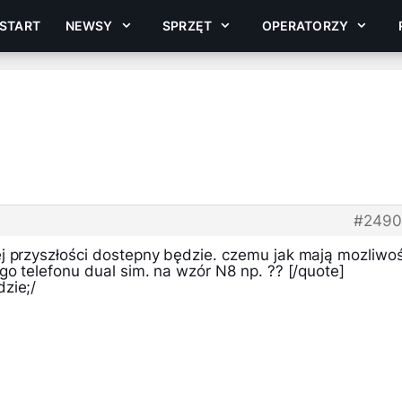
START
NEWSY
SPRZĘT
OPERATORZY
#2490
j przyszłości dostepny będzie. czemu jak mają mozliwoś
go telefonu dual sim. na wzór N8 np. ?? [/quote]
zie;/