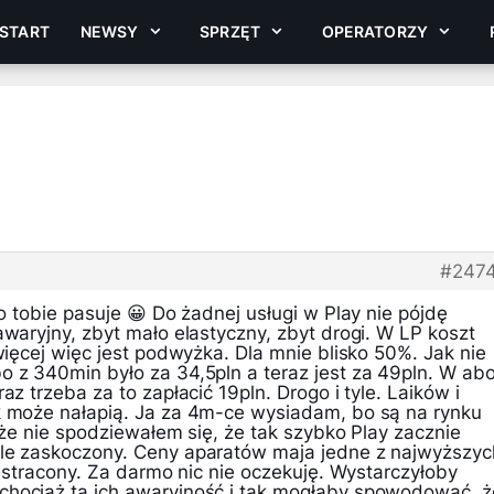
START
NEWSY
SPRZĘT
OPERATORZY
#247
ko tobie pasuje 😀 Do żadnej usługi w Play nie pójdę
awaryjny, zbyt mało elastyczny, zbyt drogi. W LP koszt
 więcej więc jest podwyżka. Dla mnie blisko 50%. Jak nie
o z 340min było za 34,5pln a teraz jest za 49pln. W ab
az trzeba za to zapłacić 19pln. Drogo i tyle. Laików i
k może nałapią. Ja za 4m-ce wysiadam, bo są na rynku
, że nie spodziewałem się, że tak szybko Play zacznie
ile zaskoczony. Ceny aparatów maja jedne z najwyższyc
st stracony. Za darmo nic nie oczekuję. Wystarczyłoby
chociaż ta ich awaryjność i tak mogłaby spowodować, ż