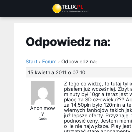
Przejdź
do
treści
Odpowiedz na:
Start
›
Forum
›
Odpowiedz na:
15 kwietnia 2011 o 07:10
Z tego co widzę, to tutaj tyl
pisałem już wcześniej. Zbyt 
minuty był 10gr a teraz jest
płacę za SD człowieku??? Ab
za 14,50pln było 120min a ter
Anonimow
wiernych fanbojów takich ja
y
już lepsze oferty. Przyznaję
Gość
podnosić ceny. Jestem niem
o ile nie najwyższe. Play je
utrzymać stare abonamenty 