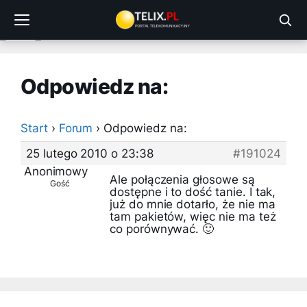
Przejdź
do
treści
Odpowiedz na:
Start
›
Forum
›
Odpowiedz na:
25 lutego 2010 o 23:38
#191024
Anonimowy
Ale połączenia głosowe są
Gość
dostępne i to dość tanie. I tak,
już do mnie dotarło, że nie ma
tam pakietów, więc nie ma też
co porównywać. 🙂