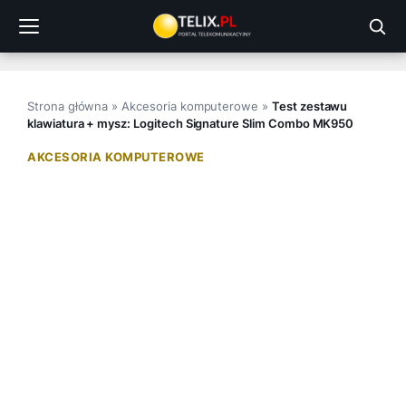
Przejdź
do
treści
Strona główna
»
Akcesoria komputerowe
»
Test zestawu
klawiatura + mysz: Logitech Signature Slim Combo MK950
AKCESORIA KOMPUTEROWE