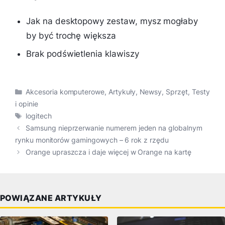
Jak na desktopowy zestaw, mysz mogłaby
by być trochę większa
Brak podświetlenia klawiszy
Kategorie
Akcesoria komputerowe
,
Artykuły
,
Newsy
,
Sprzęt
,
Testy
i opinie
Tagi
logitech
Samsung nieprzerwanie numerem jeden na globalnym
rynku monitorów gamingowych – 6 rok z rzędu
Orange upraszcza i daje więcej w Orange na kartę
POWIĄZANE ARTYKUŁY