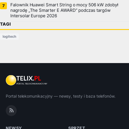
Falownik Huawei Smart String o mocy 506 kW zdobył
nagrodę „The Smarter E AWARD” podczas targów
Intersolar Europe 2026
TAGI
logitech
Portal telekomunikacyjny — newsy, testy i baza telefonów.
NEWSY
SPRZĘT