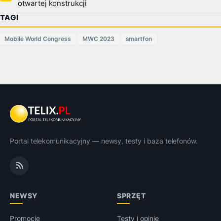
otwartej konstrukcji
TAGI
Mobile World Congress
MWC 2023
smartfon
Portal telekomunikacyjny — newsy, testy i baza telefonów.
NEWSY
SPRZĘT
Promocje
Testy i opinie