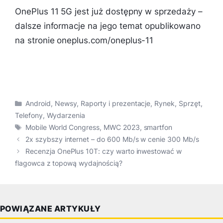
OnePlus 11 5G jest już dostępny w sprzedaży –
dalsze informacje na jego temat opublikowano
na stronie oneplus.com/oneplus-11
Kategorie
Android
,
Newsy
,
Raporty i prezentacje
,
Rynek
,
Sprzęt
,
Telefony
,
Wydarzenia
Tagi
Mobile World Congress
,
MWC 2023
,
smartfon
2x szybszy internet – do 600 Mb/s w cenie 300 Mb/s
Recenzja OnePlus 10T: czy warto inwestować w
flagowca z topową wydajnością?
POWIĄZANE ARTYKUŁY