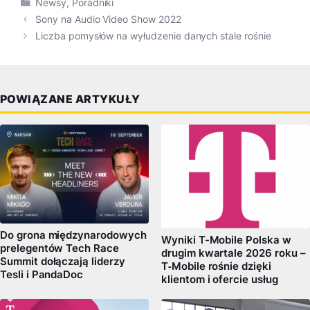
Kategorie
Newsy
,
Poradniki
Sony na Audio Video Show 2022
Liczba pomysłów na wyłudzenie danych stale rośnie
POWIĄZANE ARTYKUŁY
Do grona międzynarodowych
Wyniki T-Mobile Polska w
prelegentów Tech Race
drugim kwartale 2026 roku –
Summit dołączają liderzy
T‑Mobile rośnie dzięki
Tesli i PandaDoc
klientom i ofercie usług