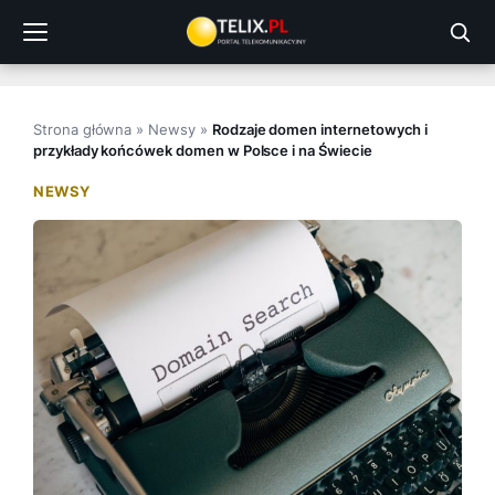
Przejdź
do
treści
Strona główna
»
Newsy
»
Rodzaje domen internetowych i
przykłady końcówek domen w Polsce i na Świecie
NEWSY