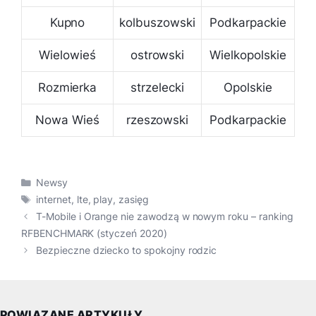
Kupno
kolbuszowski
Podkarpackie
Wielowieś
ostrowski
Wielkopolskie
Rozmierka
strzelecki
Opolskie
Nowa Wieś
rzeszowski
Podkarpackie
Kategorie
Newsy
Tagi
internet
,
lte
,
play
,
zasięg
T-Mobile i Orange nie zawodzą w nowym roku – ranking
RFBENCHMARK (styczeń 2020)
Bezpieczne dziecko to spokojny rodzic
POWIĄZANE ARTYKUŁY