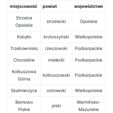
miejscowość
powiat
województwo
Strzelce
strzelecki
Opolskie
Opolskie
Kobylin
krotoszyński
Wielkopolskie
Trzebownisko
rzeszowski
Podkarpackie
Chorzelów
mielecki
Podkarpackie
Kolbuszowa
kolbuszowski
Podkarpackie
Górna
Skalmierzyce
ostrowski
Wielkopolskie
Bemowo
Warmińsko-
piski
Piskie
Mazurskie