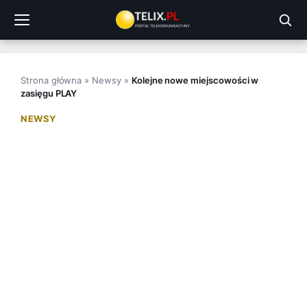
Przejdź
do
treści
Strona główna
»
Newsy
»
Kolejne nowe miejscowości w
zasięgu PLAY
NEWSY