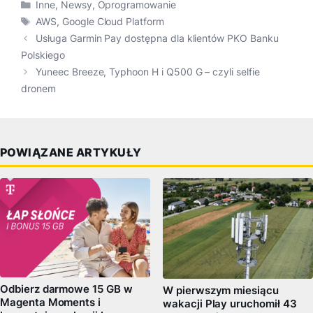
Kategorie
Inne
,
Newsy
,
Oprogramowanie
Tagi
AWS
,
Google Cloud Platform
Usługa Garmin Pay dostępna dla klientów PKO Banku
Polskiego
Yuneec Breeze, Typhoon H i Q500 G – czyli selfie
dronem
POWIĄZANE ARTYKUŁY
Odbierz darmowe 15 GB w
W pierwszym miesiącu
Magenta Moments i
wakacji Play uruchomił 43