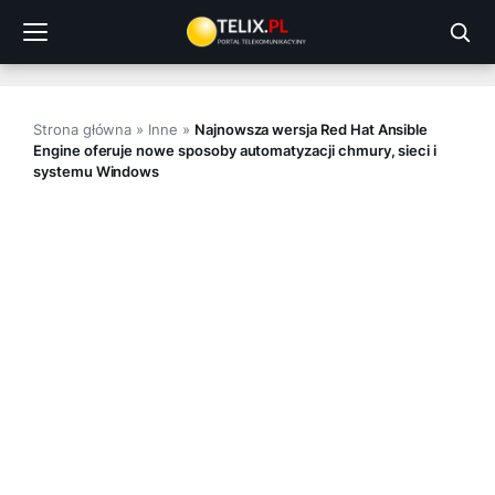
Przejdź
do
treści
Strona główna
»
Inne
»
Najnowsza wersja Red Hat Ansible
Engine oferuje nowe sposoby automatyzacji chmury, sieci i
systemu Windows