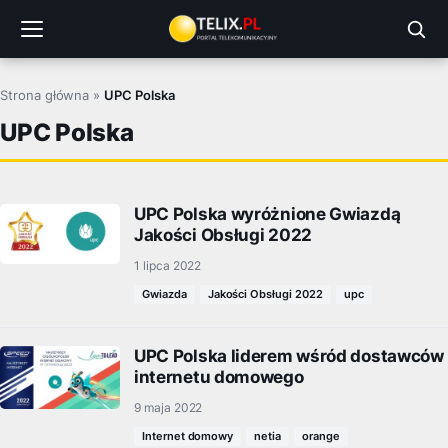
Przejdź
do
treści
Strona główna
»
UPC Polska
UPC Polska
UPC Polska wyróżnione Gwiazdą
Jakości Obsługi 2022
1 lipca 2022
Gwiazda
Jakości Obsługi 2022
upc
UPC Polska liderem wśród dostawców
internetu domowego
9 maja 2022
Internet domowy
netia
orange