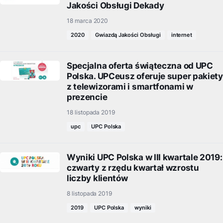
Jakości Obsługi Dekady
18 marca 2020
2020
Gwiazdą Jakości Obsługi
internet
Specjalna oferta świąteczna od UPC
Polska. UPCeusz oferuje super pakiety
z telewizorami i smartfonami w
prezencie
18 listopada 2019
upc
UPC Polska
Wyniki UPC Polska w III kwartale 2019:
czwarty z rzędu kwartał wzrostu
liczby klientów
8 listopada 2019
2019
UPC Polska
wyniki