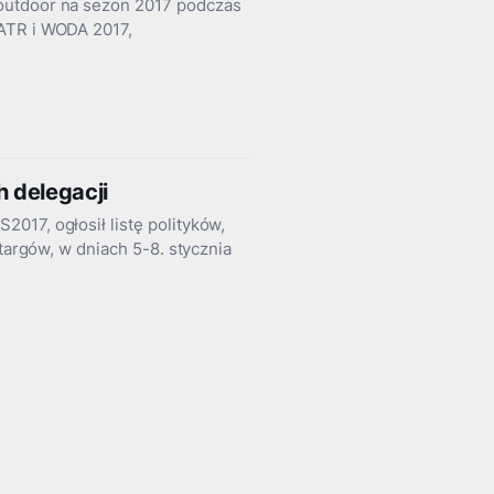
outdoor na sezon 2017 podczas
IATR i WODA 2017,
h delegacji
017, ogłosił listę polityków,
 targów, w dniach 5-8. stycznia