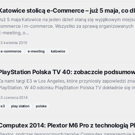
Katowice stolicą e-Commerce – już 5 maja, co 
Już 5 maja Katowice na jeden dzień staną się wyjątkowym miejs
commerce i m-commerce. Wszystko za sprawą organizowanych p
E-meeting, o…
23 kwietnia 2015
e-commerce
e-meeting
katowice
PlayStation Polska TV 40: zobaczcie podsumow
Za nami targi E3 w Los Angeles, które przyniosły zapowiedzi zn
PlayStation. W 40 odcinku PlayStation Polska TV dokładnie się i
23 czerwca 2014
e3
play station
polska
Computex 2014: Plextor M6 Pro z technologią P
Plextor, podczas tegorocznych targów Computex zaprezentuje 