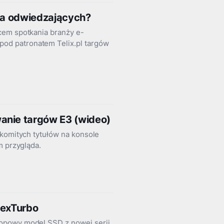
dla odwiedzających?
cem spotkania branży e-
od patronatem Telix.pl targów
anie targów E3 (wideo)
akomitych tytułów na konsole
m przygląda.
lexTurbo
topowy model SSD z nowej serii