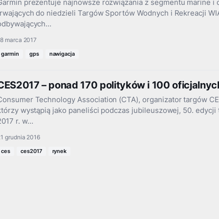
Garmin prezentuje najnowsze rozwiązania z segmentu marine i 
trwających do niedzieli Targów Sportów Wodnych i Rekreacji W
odbywających…
18 marca 2017
garmin
gps
nawigacja
CES2017 – ponad 170 polityków i 100 oficjalnyc
Consumer Technology Association (CTA), organizator targów CES2
którzy wystąpią jako paneliści podczas jubileuszowej, 50. edycji
2017 r. w…
1 grudnia 2016
ces
ces2017
rynek