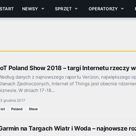
START
NEWSY
SPRZĘT
OPERATORZY
IoT Poland Show 2018 – targi Internetu rzeczy w
Według danych z najnowszego raportu Verizon, największego op
Stanach Zjednoczonych, Internet of Things jest obecnie rdzenie
biznesie. W dniach 17-18…
3 grudnia 2017
iot
Poland
Show
Garmin na Targach Wiatr i Woda – najnowsze r