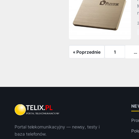
« Poprzednie
1
…
NE
Pro
Portal telekomunikacyjny — newsy, testy i
Pol
baza telefonów.