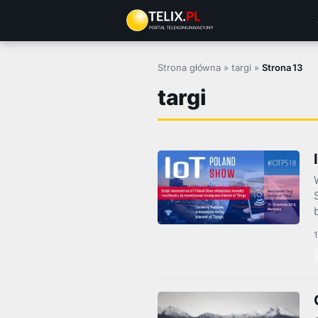
Przejdź
do
treści
Strona główna
»
targi
»
Strona 13
targi
1