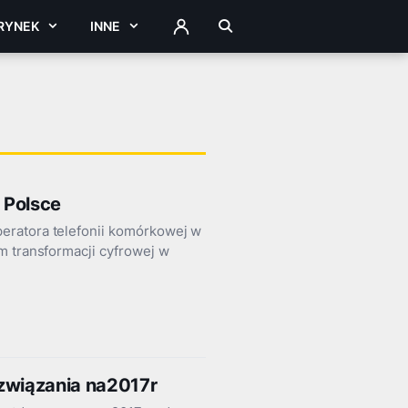
RYNEK
INNE
ZALOGUJ
 Polsce
eratora telefonii komórkowej w
m transformacji cyfrowej w
ozwiązania na2017r