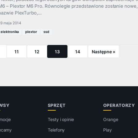
M6 – Plextor M6 Pro. Równolegle przedstawione zostanie nowe,
nazwie PlexTurbo,…
29 maja 2014
elektronika
plextor
ssd
11
12
13
14
Następne »
WSY
SPRZĘT
OPERATORZY
mocje
Testy i opinie
Orange
ecamy
Telefony
Play