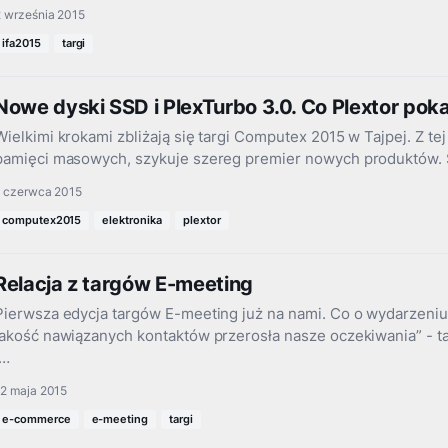
2 września 2015
ifa2015
targi
Nowe dyski SSD i PlexTurbo 3.0. Co Plextor po
Wielkimi krokami zbliżają się targi Computex 2015 w Tajpej. Z tej 
pamięci masowych, szykuje szereg premier nowych produktów. 
1 czerwca 2015
computex2015
elektronika
plextor
Relacja z targów E-meeting
Pierwsza edycja targów E-meeting już na nami. Co o wydarzeniu
jakość nawiązanych kontaktów przerosła nasze oczekiwania” - t
i…
12 maja 2015
e-commerce
e-meeting
targi