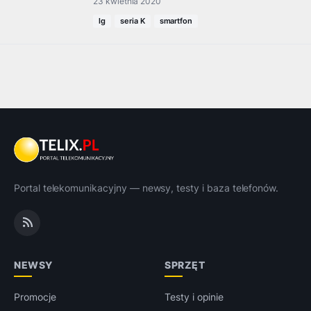
23 kwietnia 2020
lg
seria K
smartfon
Portal telekomunikacyjny — newsy, testy i baza telefonów.
NEWSY
SPRZĘT
Promocje
Testy i opinie