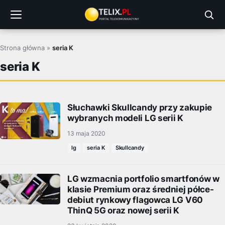
Przejdź
do
treści
Strona główna
»
seria K
seria K
Słuchawki Skullcandy przy zakupie
wybranych modeli LG serii K
13 maja 2020
lg
seria K
Skullcandy
LG wzmacnia portfolio smartfonów w
klasie Premium oraz średniej półce-
debiut rynkowy flagowca LG V60
ThinQ 5G oraz nowej serii K