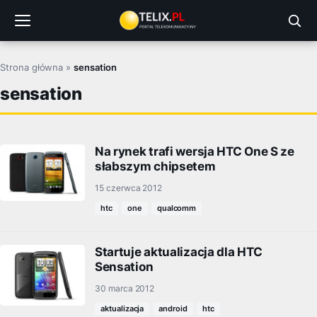
Przejdź
do
treści
Strona główna
»
sensation
sensation
Na rynek trafi wersja HTC One S ze
słabszym chipsetem
15 czerwca 2012
htc
one
qualcomm
Startuje aktualizacja dla HTC
Sensation
30 marca 2012
aktualizacja
android
htc