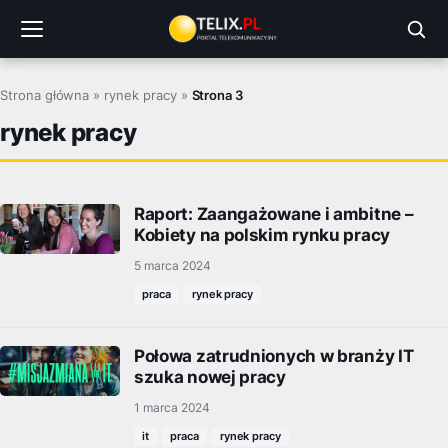
Przejdź
do
treści
Strona główna
»
rynek pracy
»
Strona 3
rynek pracy
Raport: Zaangażowane i ambitne –
Kobiety na polskim rynku pracy
5 marca 2024
praca
rynek pracy
Połowa zatrudnionych w branży IT
szuka nowej pracy
1 marca 2024
it
praca
rynek pracy