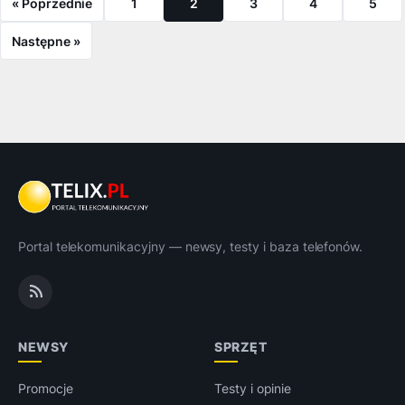
« Poprzednie
1
2
3
4
5
Następne »
Portal telekomunikacyjny — newsy, testy i baza telefonów.
NEWSY
SPRZĘT
Promocje
Testy i opinie