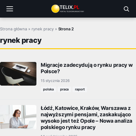
Przejdź
do
treści
Strona główna
»
rynek pracy
»
Strona 2
rynek pracy
Migracje zadecydują o rynku pracy w
Polsce?
15 stycznia 2026
polska
praca
raport
Łódź, Katowice, Kraków, Warszawa z
najwyższymi pensjami, zaskakująco
wysoko jest też Opole – Nowa analiza
polskiego rynku pracy