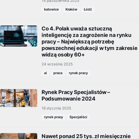
14 października 2025
katowice
Kraków
Łódź
Co 4. Polak uważa sztuczną
inteligencję za zagrożenie na rynku
pracy – Największą potrzebę
powszechnej edukacji w tym zakresie
widzą osoby 60+
24 września 2025
ai
praca
rynek pracy
Rynek Pracy Specjalistów –
Podsumowanie 2024
16 stycznia 2025
rynek pracy
Specjaliści
Nawet ponad 25 tys. zł miesięcznie