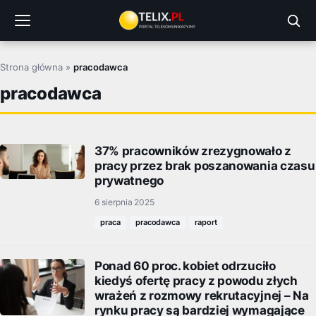
Przejdź
do
treści
Strona główna
»
pracodawca
pracodawca
37% pracowników zrezygnowało z
pracy przez brak poszanowania czasu
prywatnego
6 sierpnia 2025
praca
pracodawca
raport
Ponad 60 proc. kobiet odrzuciło
kiedyś ofertę pracy z powodu złych
wrażeń z rozmowy rekrutacyjnej – Na
rynku pracy są bardziej wymagające