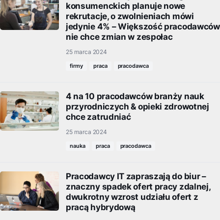
konsumenckich planuje nowe
rekrutacje, o zwolnieniach mówi
jedynie 4% – Większość pracodawców
nie chce zmian w zespołac
25 marca 2024
firmy
praca
pracodawca
4 na 10 pracodawców branży nauk
przyrodniczych & opieki zdrowotnej
chce zatrudniać
25 marca 2024
nauka
praca
pracodawca
Pracodawcy IT zapraszają do biur –
znaczny spadek ofert pracy zdalnej,
dwukrotny wzrost udziału ofert z
pracą hybrydową