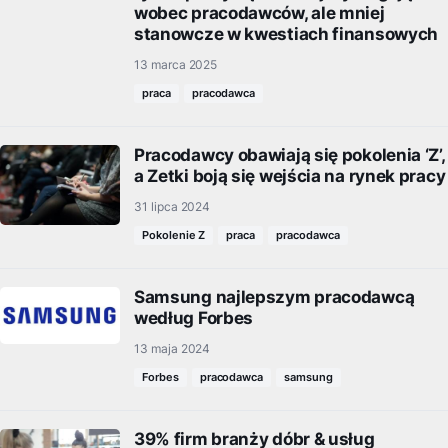
wobec pracodawców, ale mniej
stanowcze w kwestiach finansowych
13 marca 2025
praca
pracodawca
Pracodawcy obawiają się pokolenia ‘Z’,
a Zetki boją się wejścia na rynek pracy
31 lipca 2024
Pokolenie Z
praca
pracodawca
Samsung najlepszym pracodawcą
według Forbes
13 maja 2024
Forbes
pracodawca
samsung
39% firm branży dóbr & usług