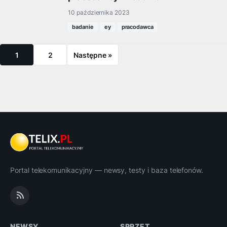
10 października 2023
badanie
ey
pracodawca
1
2
Następne »
Portal telekomunikacyjny — newsy, testy i baza telefonów.
NEWSY
SPRZĘT