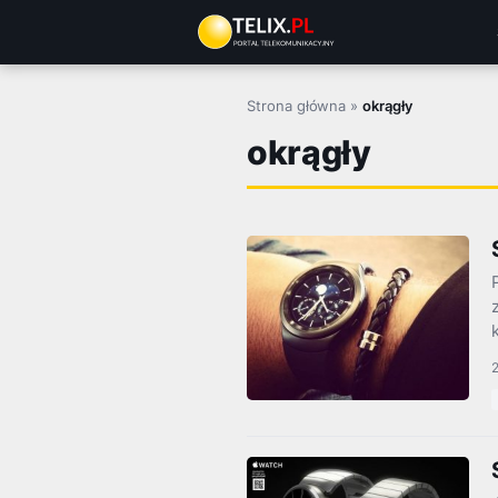
Przejdź
do
treści
Strona główna
»
okrągły
okrągły
2