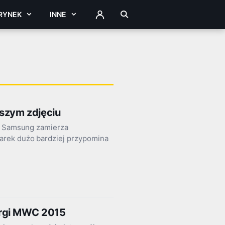
RYNEK
INNE
ZALOGUJ
szym zdjęciu
a, Samsung zamierza
arek dużo bardziej przypomina
argi MWC 2015