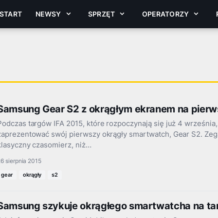
START
NEWSY
SPRZĘT
OPERATORZY
Samsung Gear S2 z okrągłym ekranem na pierw
Podczas targów IFA 2015, które rozpoczynają się już 4 wrześni
zaprezentować swój pierwszy okrągły smartwatch, Gear S2. Zeg
klasyczny czasomierz, niż…
6 sierpnia 2015
gear
okrągły
s2
Samsung szykuje okrągłego smartwatcha na t