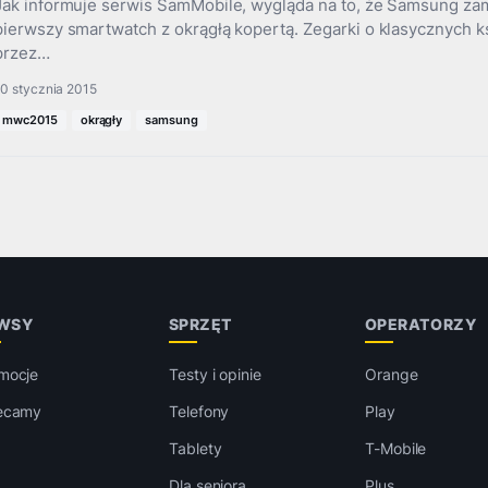
Jak informuje serwis SamMobile, wygląda na to, że Samsung za
pierwszy smartwatch z okrągłą kopertą. Zegarki o klasycznych k
przez…
0 stycznia 2015
mwc2015
okrągły
samsung
WSY
SPRZĘT
OPERATORZY
mocje
Testy i opinie
Orange
ecamy
Telefony
Play
Tablety
T-Mobile
Dla seniora
Plus