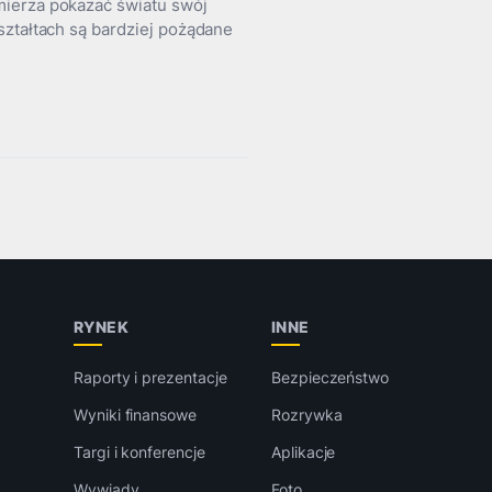
mierza pokazać światu swój
ształtach są bardziej pożądane
RYNEK
INNE
Raporty i prezentacje
Bezpieczeństwo
Wyniki finansowe
Rozrywka
Targi i konferencje
Aplikacje
Wywiady
Foto