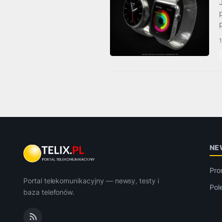
1
NE
Pro
Portal telekomunikacyjny — newsy, testy i
Pol
baza telefonów.