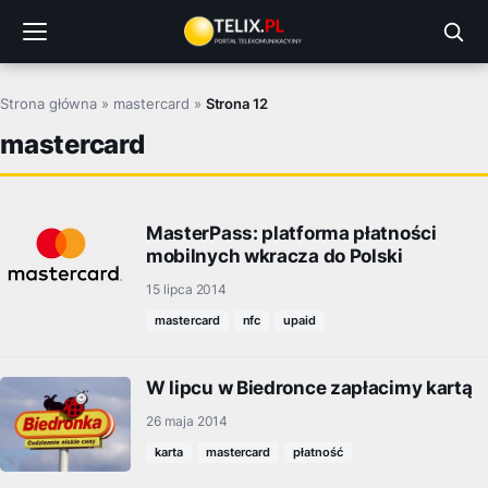
Przejdź
do
treści
Strona główna
»
mastercard
»
Strona 12
mastercard
MasterPass: platforma płatności
mobilnych wkracza do Polski
15 lipca 2014
mastercard
nfc
upaid
W lipcu w Biedronce zapłacimy kartą
26 maja 2014
karta
mastercard
płatność