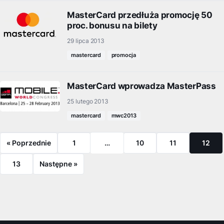
MasterCard przedłuża promocję 50
proc. bonusu na bilety
29 lipca 2013
mastercard
promocja
MasterCard wprowadza MasterPass
25 lutego 2013
mastercard
mwc2013
« Poprzednie
1
…
10
11
12
13
Następne »