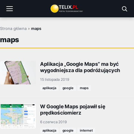
Przejdź
do
treści
Strona główna
»
maps
maps
Aplikacja „Google Maps” ma być
wygodniejsza dla podróżujących
15 listopada 2019
aplikacja
google
maps
W Google Maps pojawił się
prędkościomierz
6 czerwca 2019
aplikacja
google
internet