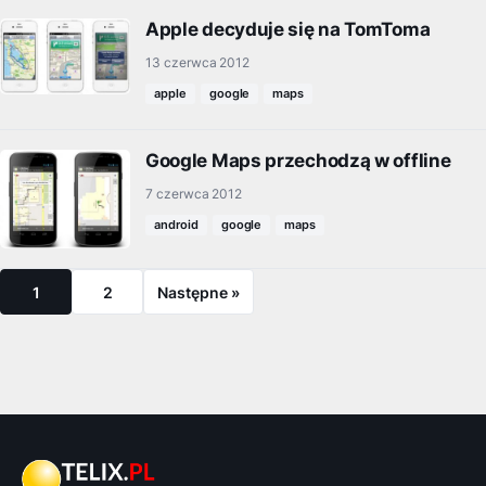
Apple decyduje się na TomToma
13 czerwca 2012
apple
google
maps
Google Maps przechodzą w offline
7 czerwca 2012
android
google
maps
1
2
Następne »