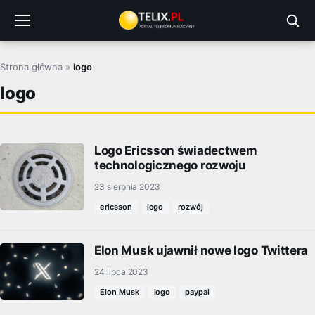
Przejdź
do
treści
Strona główna
»
logo
logo
Logo Ericsson świadectwem
technologicznego rozwoju
23 sierpnia 2023
ericsson
logo
rozwój
Elon Musk ujawnił nowe logo Twittera
24 lipca 2023
Elon Musk
logo
paypal