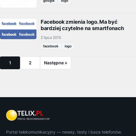
google
logo
Facebook zmienia logo. Ma być
bardziej czytelne na smartfonach
2 lipca 2015
facebook
logo
1
2
Następne »
Portal telekomunikacyjny — newsy, testy i baza telefonów.