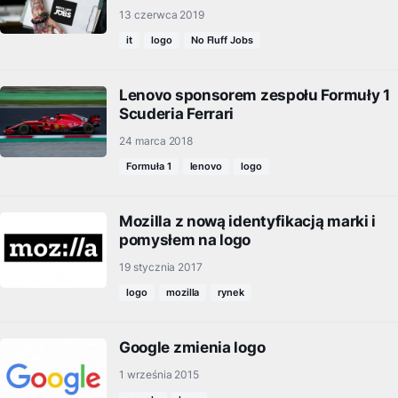
13 czerwca 2019
it
logo
No Fluff Jobs
Lenovo sponsorem zespołu Formuły 1
Scuderia Ferrari
24 marca 2018
Formuła 1
lenovo
logo
Mozilla z nową identyfikacją marki i
pomysłem na logo
19 stycznia 2017
logo
mozilla
rynek
Google zmienia logo
1 września 2015