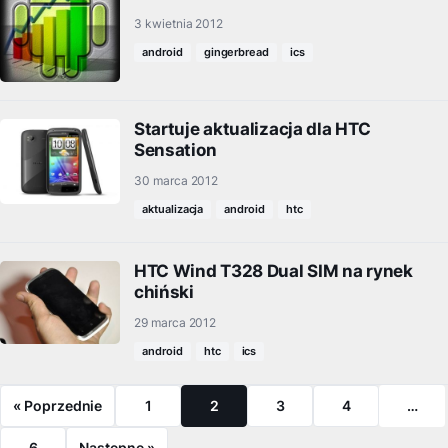
3 kwietnia 2012
android
gingerbread
ics
Startuje aktualizacja dla HTC
Sensation
30 marca 2012
aktualizacja
android
htc
HTC Wind T328 Dual SIM na rynek
chiński
29 marca 2012
android
htc
ics
« Poprzednie
1
2
3
4
…
6
Następne »