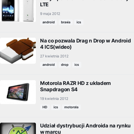
LTE
9 maja 2012
android
bravia
ics
Na co pozwala Drag n Drop w Android
4 ICS(wideo)
27 kwietnia 2012
android
drop
ics
Motorola RAZR HD z układem
Snapdragon S4
19 kwietnia 2012
HD
ics
motorola
Udział dystrybucji Androida na rynku
w marcu