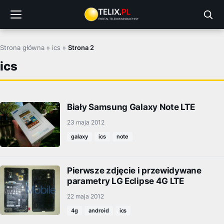
Przejdź
do
treści
Strona główna
»
ics
»
Strona 2
ics
Biały Samsung Galaxy Note LTE
23 maja 2012
galaxy
ics
note
Pierwsze zdjęcie i przewidywane
parametry LG Eclipse 4G LTE
22 maja 2012
4g
android
ics