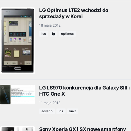
LG Optimus LTE2 wchodzi do
sprzedaży w Korei
18 maja 2012
ics
lg
optimus
LG LS970 konkurencja dla Galaxy SIII i
HTC One X
11 maja 2012
adreno
ics
krait
Sony Xperia GX i SX nowe smartfony