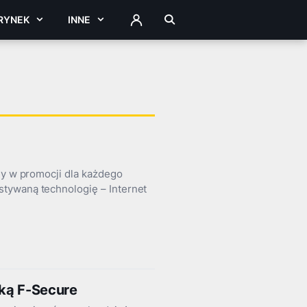
RYNEK
INNE
ZALOGUJ
ny w promocji dla każdego
tywaną technologię – Internet
mką F-Secure