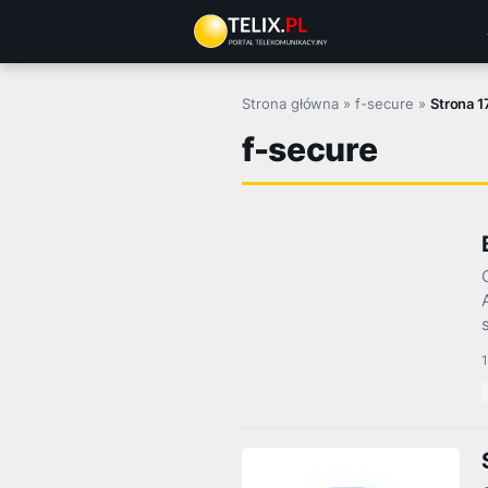
Przejdź
do
treści
Strona główna
»
f-secure
»
Strona 1
f-secure
1