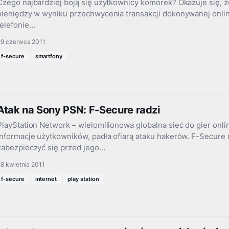
Czego najbardziej boją się użytkownicy komórek? Okazuje się, ż
pieniędzy w wyniku przechwycenia transakcji dokonywanej onli
telefonie…
29 czerwca 2011
f-secure
smartfony
Atak na Sony PSN: F-Secure radzi
PlayStation Network – wielomilionowa globalna sieć do gier onli
informacje użytkowników, padła ofiarą ataku hakerów. F-Secure
zabezpieczyć się przed jego…
8 kwietnia 2011
f-secure
internet
play station