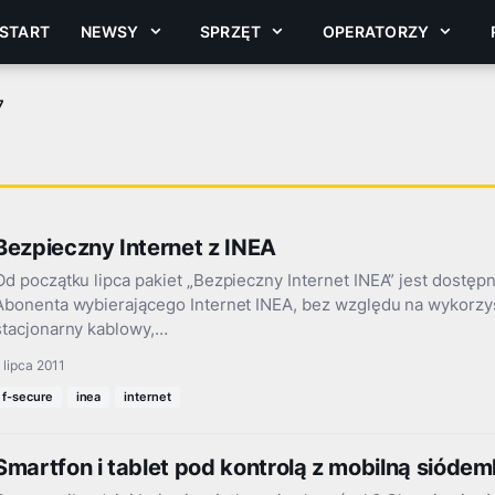
START
NEWSY
SPRZĘT
OPERATORZY
7
Bezpieczny Internet z INEA
Od początku lipca pakiet „Bezpieczny Internet INEA” jest dostęp
Abonenta wybierającego Internet INEA, bez względu na wykorzys
stacjonarny kablowy,…
 lipca 2011
f-secure
inea
internet
Smartfon i tablet pod kontrolą z mobilną sióde