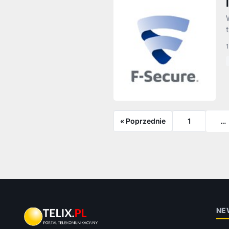
1
« Poprzednie
1
…
NE