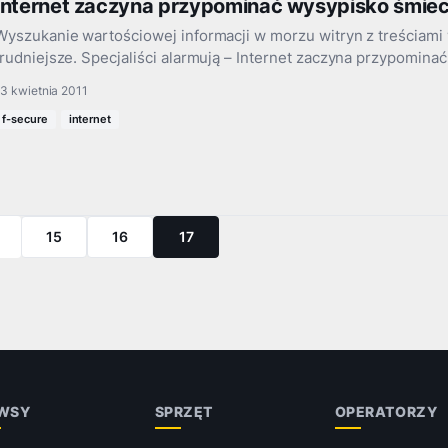
Internet zaczyna przypominać wysypisko śmiec
Wyszukanie wartościowej informacji w morzu witryn z treściami w
trudniejsze. Specjaliści alarmują – Internet zaczyna przypomina
3 kwietnia 2011
f-secure
internet
15
16
17
WSY
SPRZĘT
OPERATORZY