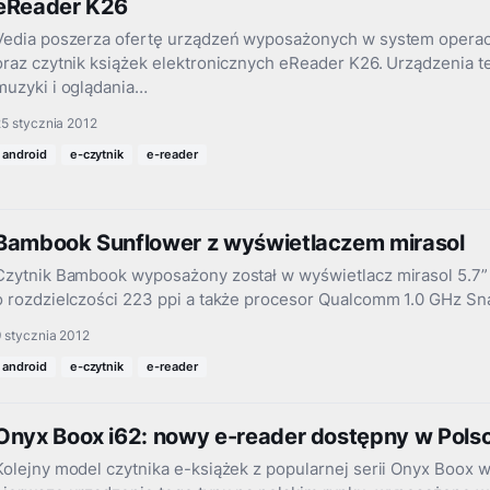
eReader K26
Vedia poszerza ofertę urządzeń wyposażonych w system operacy
oraz czytnik książek elektronicznych eReader K26. Urządzenia t
muzyki i oglądania…
5 stycznia 2012
android
e-czytnik
e-reader
Bambook Sunflower z wyświetlaczem mirasol
Czytnik Bambook wyposażony został w wyświetlacz mirasol 5.7” 
o rozdzielczości 223 ppi a także procesor Qualcomm 1.0 GHz S
 stycznia 2012
android
e-czytnik
e-reader
Onyx Boox i62: nowy e-reader dostępny w Pols
Kolejny model czytnika e-książek z popularnej serii Onyx Boox wł