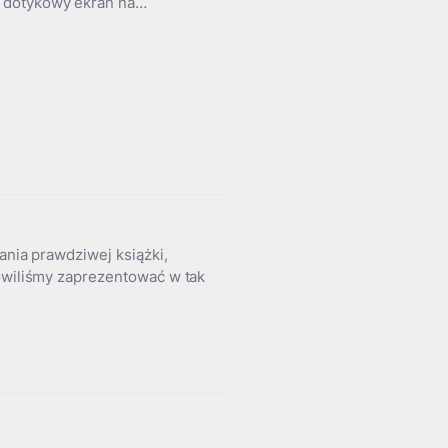
w dotykowy ekran na…
ania prawdziwej książki,
nowiliśmy zaprezentować w tak