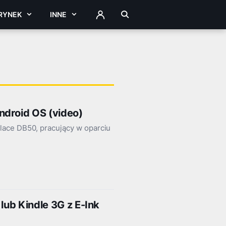
RYNEK
INNE
ZALOGUJ
ndroid OS (video)
lace DB50, pracujący w oparciu
lub Kindle 3G z E-Ink