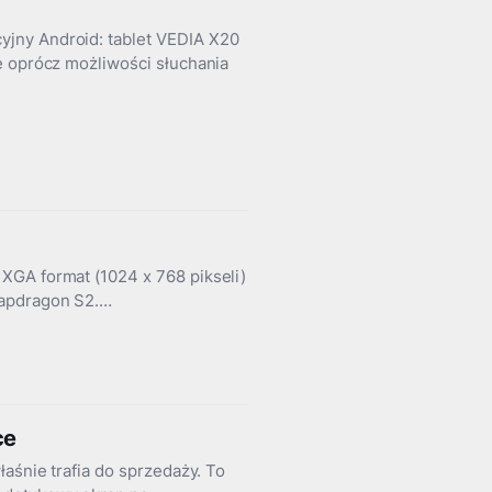
jny Android: tablet VEDIA X20
e oprócz możliwości słuchania
XGA format (1024 x 768 pikseli)
napdragon S2.…
ce
aśnie trafia do sprzedaży. To