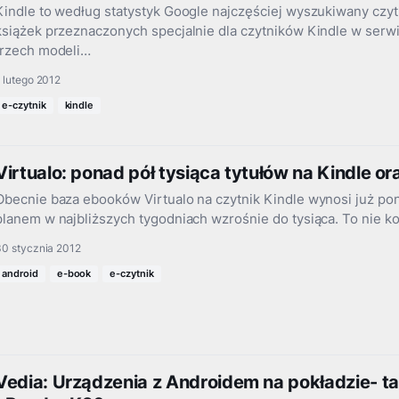
Kindle to według statystyk Google najczęściej wyszukiwany czy
książek przeznaczonych specjalnie dla czytników Kindle w serw
trzech modeli…
 lutego 2012
e-czytnik
kindle
Virtualo: ponad pół tysiąca tytułów na Kindle o
Obecnie baza ebooków Virtualo na czytnik Kindle wynosi już pona
planem w najbliższych tygodniach wzrośnie do tysiąca. To nie 
30 stycznia 2012
android
e-book
e-czytnik
Vedia: Urządzenia z Androidem na pokładzie- ta