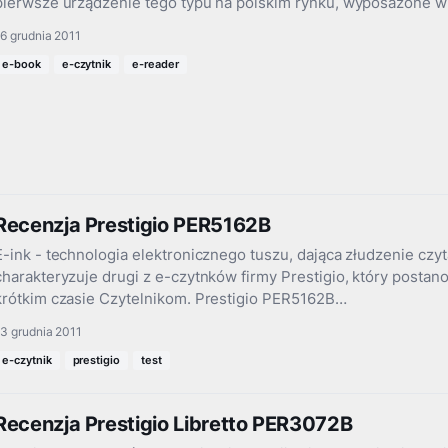
pierwsze urządzenie tego typu na polskim rynku, wyposażone 
6 grudnia 2011
e-book
e-czytnik
e-reader
Recenzja Prestigio PER5162B
E-ink - technologia elektronicznego tuszu, dająca złudzenie czyt
charakteryzuje drugi z e-czytnków firmy Prestigio, który posta
krótkim czasie Czytelnikom. Prestigio PER5162B…
3 grudnia 2011
e-czytnik
prestigio
test
Recenzja Prestigio Libretto PER3072B