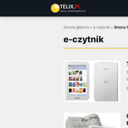
Przejdź
do
treści
Strona główna
»
e-czytnik
»
Strona 
e-czytnik
2