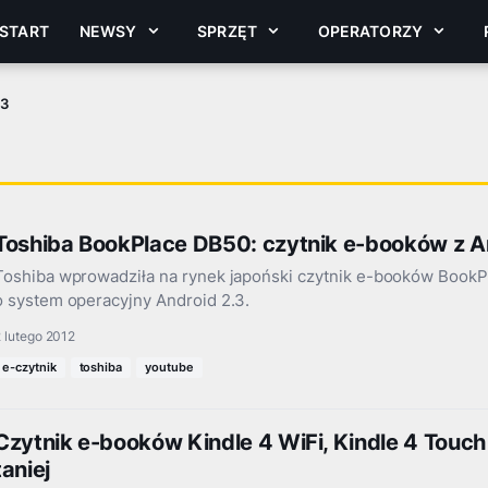
START
NEWSY
SPRZĘT
OPERATORZY
13
Toshiba BookPlace DB50: czytnik e-booków z A
Toshiba wprowadziła na rynek japoński czytnik e-booków BookP
o system operacyjny Android 2.3.
 lutego 2012
e-czytnik
toshiba
youtube
Czytnik e-booków Kindle 4 WiFi, Kindle 4 Touch 
taniej