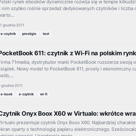
Polski rynek ebooków dynamicznie rozwija się w tempie kilkudzi
z nim szybko rośnie sprzedaż dedykowanych czytników i liczba
warto…
1 grudnia 2011
e-czytnik
prestigio
test
PocketBook 611: czytnik z Wi-Fi na polskim ryn
Firma 71media, dystrybutor marki PocketBook rozszerza swoją o
książek. Nowy model to PocketBook 611, prosty i ekonomiczny c
osób,…
 grudnia 2011
e-book
e-czytnik
wi-fi
Czytnik Onyx Boox X60 w Virtualo: wkrótce wra
Virtualo prezentuje czytnik Onyx Boox X60. Najbardziej charakte
ekran oparty o technologię papieru elektronicznego. Sześcioca
odcieni szarości. Urządzenie może…