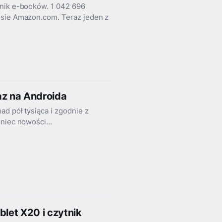
tnik e-booków. 1 042 696
isie Amazon.com. Teraz jeden z
raz na Androida
d pół tysiąca i zgodnie z
koniec nowości…
blet X20 i czytnik