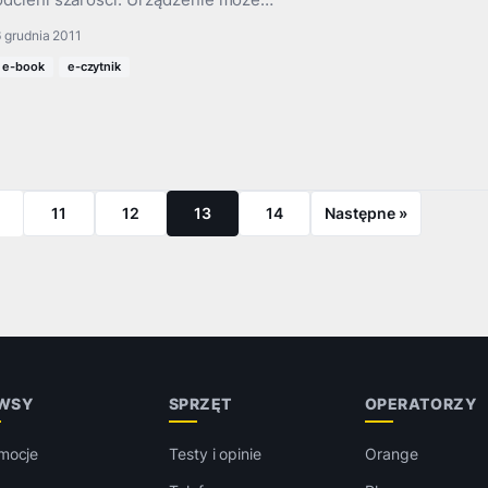
 grudnia 2011
e-book
e-czytnik
11
12
13
14
Następne »
WSY
SPRZĘT
OPERATORZY
mocje
Testy i opinie
Orange