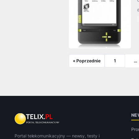
6
« Poprzednie
1
…
NE
Pro
Portal telekomunikacyjny — newsy, testy i