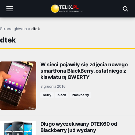
Przejdź
do
treści
Strona główna
»
dtek
dtek
W sieci pojawiły się zdjęcia nowego
smartfona BlackBerry, ostatniego z
klawiaturą QWERTY
3 grudnia 2016
berry
black
blackberry
Długo wyczekiwany DTEK60 od
Blackberry już wydany