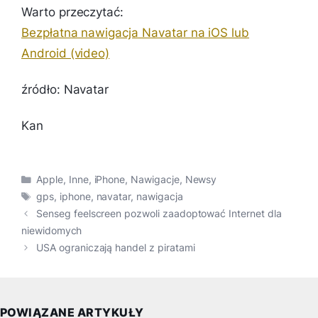
Warto przeczytać:
Bezpłatna nawigacja Navatar na iOS lub
Android (video)
źródło: Navatar
Kan
Kategorie
Apple
,
Inne
,
iPhone
,
Nawigacje
,
Newsy
Tagi
gps
,
iphone
,
navatar
,
nawigacja
Senseg feelscreen pozwoli zaadoptować Internet dla
niewidomych
USA ograniczają handel z piratami
POWIĄZANE ARTYKUŁY