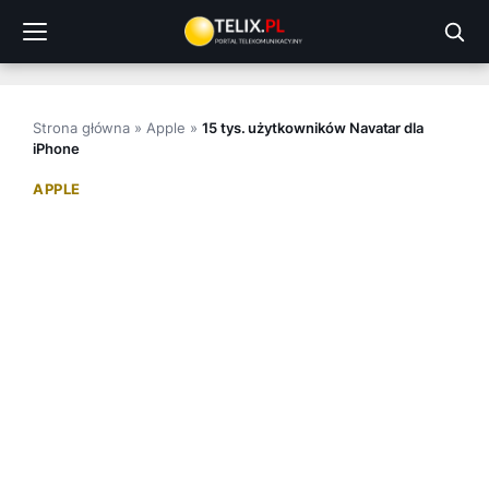
Przejdź
do
treści
Strona główna
»
Apple
»
15 tys. użytkowników Navatar dla
iPhone
APPLE