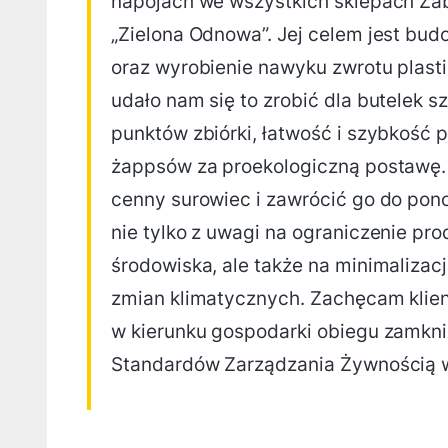
napojach we wszystkich sklepach Żab
„Zielona Odnowa”. Jej celem jest bu
oraz wyrobienie nawyku zwrotu plast
udało nam się to zrobić dla butelek s
punktów zbiórki, łatwość i szybkość
żappsów za proekologiczną postawę. 
cenny surowiec i zawrócić go do pon
nie tylko z uwagi na ograniczenie pro
środowiska, ale także na minimalizacj
zmian klimatycznych. Zachęcam klientó
w kierunku gospodarki obiegu zamkni
Standardów Zarządzania Żywnością w