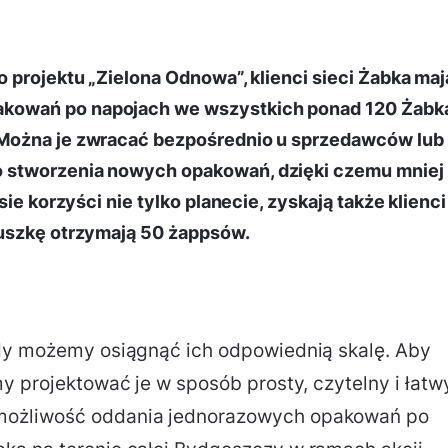
 projektu „Zielona Odnowa”, klienci sieci Żabka maj
kowań po napojach we wszystkich ponad 120 Żabk
 Można je zwracać bezpośrednio u sprzedawców lub
 stworzenia nowych opakowań, dzięki czemu mniej
ie korzyści nie tylko planecie, zyskają także klienci
puszkę otrzymają 50 żappsów.
gdy możemy osiągnąć ich odpowiednią skalę. Aby
y projektować je w sposób prosty, czytelny i łatw
możliwość oddania jednorazowych opakowań po