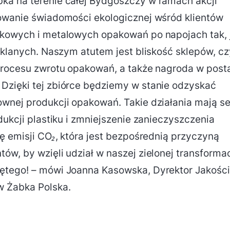
ka na terenie całej Bydgoszczy w ramach akcji
dowanie świadomości ekologicznej wśród klientów
ikowych i metalowych opakowań po napojach tak, 
zklanych. Naszym atutem jest bliskość sklepów, cz
 procesu zwrotu opakowań, a także nagroda w post
Dzięki tej zbiórce będziemy w stanie odzyskać
ownej produkcji opakowań. Takie działania mają s
dukcji plastiku i zmniejszenie zanieczyszczenia
ę emisji CO₂, która jest bezpośrednią przyczyną
w, by wzięli udział w naszej zielonej transformac
ętego! – mówi Joanna Kasowska, Dyrektor Jakości
 Żabka Polska.