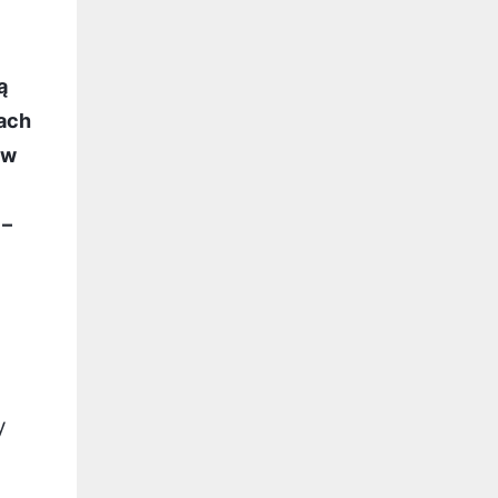
ą
ach
 w
 –
y