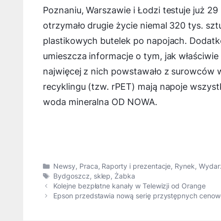
Poznaniu, Warszawie i Łodzi testuje już 2
otrzymało drugie życie niemal 320 tys. sz
plastikowych butelek po napojach. Dodat
umieszcza informacje o tym, jak właściwie
najwięcej z nich powstawało z surowców 
recyklingu (tzw. rPET) mają napoje wszyst
woda mineralna OD NOWA.
Kategorie
Newsy
,
Praca
,
Raporty i prezentacje
,
Rynek
,
Wydar
Tagi
Bydgoszcz
,
sklep
,
Żabka
Kolejne bezpłatne kanały w Telewizji od Orange
Epson przedstawia nową serię przystępnych cenowo 