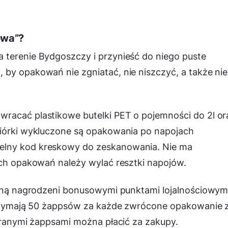
owa”?
 terenie Bydgoszczy i przynieść do niego puste
by opakowań nie zgniatać, nie niszczyć, a także nie
racać plastikowe butelki PET o pojemności do 2l or
biórki wykluczone są opakowania po napojach
elny kod kreskowy do zeskanowania. Nie ma
ych opakowań należy wylać resztki napojów.
staną nagrodzeni bonusowymi punktami lojalnościowym
otrzymają 50 żappsów za każde zwrócone opakowanie 
ebranymi żappsami można płacić za zakupy.