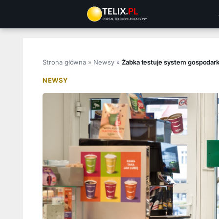
Przejdź
do
treści
Strona główna
»
Newsy
»
Żabka testuje system gospodar
NEWSY