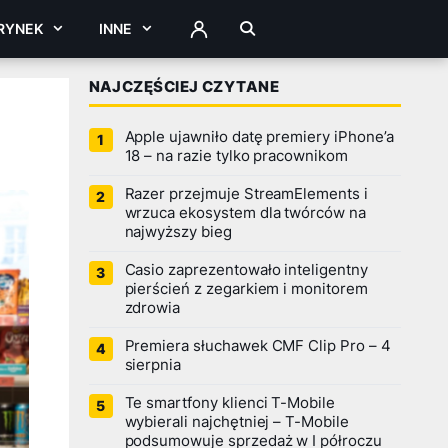
RYNEK
INNE
ZALOGUJ
NAJCZĘŚCIEJ CZYTANE
Apple ujawniło datę premiery iPhone’a
18 – na razie tylko pracownikom
Razer przejmuje StreamElements i
wrzuca ekosystem dla twórców na
najwyższy bieg
Casio zaprezentowało inteligentny
pierścień z zegarkiem i monitorem
zdrowia
Premiera słuchawek CMF Clip Pro – 4
sierpnia
Te smartfony klienci T-Mobile
wybierali najchętniej – T-Mobile
podsumowuje sprzedaż w I półroczu