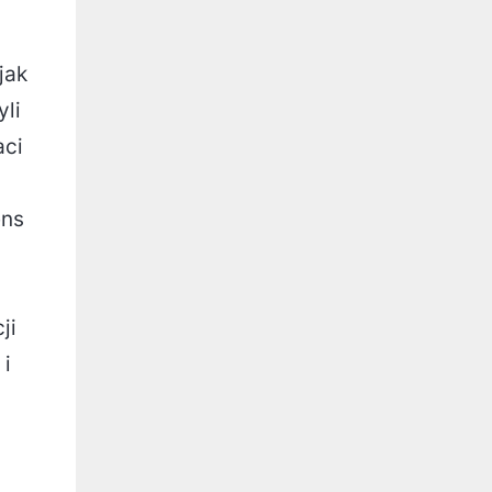
jak
yli
aci
ens
ji
 i